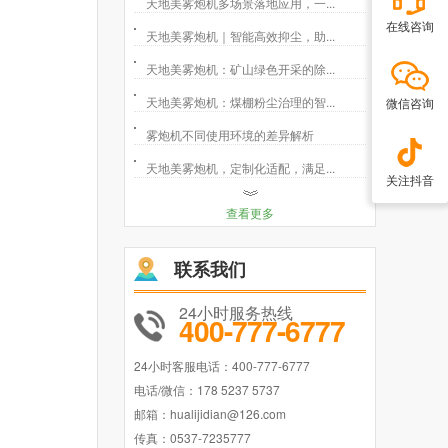
天地美雾炮机多场景落地应用，一...
在线咨询
天地美雾炮机｜智能高效抑尘，助...
天地美雾炮机：矿山绿色开采的除...
天地美雾炮机：煤棚粉尘治理的智...
微信咨询
雾炮机不同使用环境的差异解析
天地美雾炮机，定制化适配，满足...
关注抖音
查看更多
联系我们
24小时服务热线
400-777-6777
24小时客服电话：400-777-6777
电话/微信：178 5237 5737
邮箱：hualijidian@126.com
传真：0537-7235777