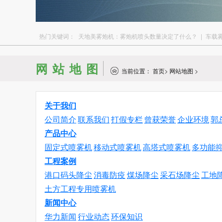
热门关键词：
天地美雾炮机：雾炮机喷头数量决定了什么？
|
车载
网站地图
当前位置：
首页
>
网站地图
>
关于我们
公司简介
联系我们
打假专栏
曾获荣誉
企业环境
郭
产品中心
固定式喷雾机
移动式喷雾机
高塔式喷雾机
多功能
工程案例
港口码头降尘
消毒防疫
煤场降尘
采石场降尘
工地
土方工程专用喷雾机
新闻中心
华力新闻
行业动态
环保知识