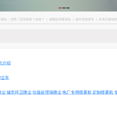
雾炮机：优势？适用场景？价格？
|
煤棚使用雾炮机
|
拖车型喷雾车
|
高塔式雾炮
总介绍
抑尘车
降尘
城市环卫降尘
垃圾处理场降尘
电厂专用喷雾机
定制喷雾机