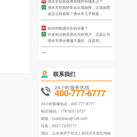
洒水车轮胎经常会出现故障，出现故障
该怎么拆装呢？洒水车几乎都是...
如何控制洒水车的水量 ?
许多初次购买洒水车的用户，总是认为
洒水车洒水量越大越好，这是想...
洒水车的组成及各系统介绍
通常一辆洒水车由以下几部分组成：专
用车底盘、罐体、管道系统、...
联系我们
使用高射程风送式喷雾机要注意的问题
有哪些？
24小时服务热线
注意事项： 1、当与电源有关的安全盖
400-777-6777
或部品被移动或高电压端子露出...
24小时客服电话：400-777-6777
做好喷雾机的搬运及安装工作，您需要
电话/微信：178 5237 5737
了解的
邮箱：hualijidian@126.com
...
传真：0537-7235777
地址：山东省济宁市汶上县经济开发区鸿福
使用雾炮机需要注意的一些问题