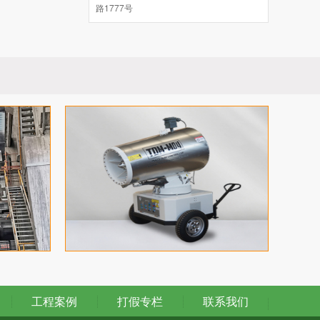
路1777号
雾炮机使...
天地美雾炮机液压系统的维护保养注意
事项
雾炮机液压系统的维护保养注意事项：
①控制油液污染，保持油...
华力机电喷雾机的适用范围是什么？
华力机电喷雾机是利用喷雾产生的微粒
来抑制空气中的粉尘，从而产生...
华力机电远程雾炮的工作原理是什么？
华力机电远程雾炮的工作原理 采用高压
水泵供水，通过水管将水送入喷...
华力机电天地美系列产品服务与支持
售前服务 ●根据用户的使用情况，协助
正确选择产品； ●根据用户...
工程案例
打假专栏
联系我们
喷雾机遥控器的维护故障注意事项