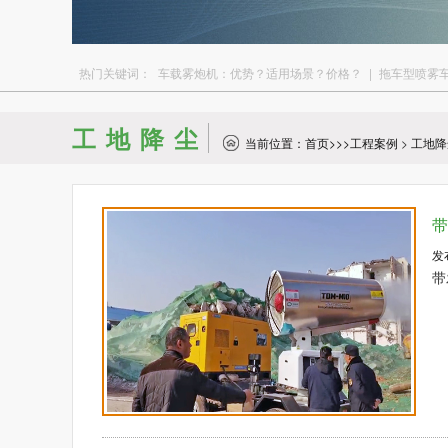
热门关键词：
车载雾炮机：优势？适用场景？价格？
|
拖车型喷雾
工地降尘
当前位置：
首页
>>>
工程案例
>
工地降
带
发
带