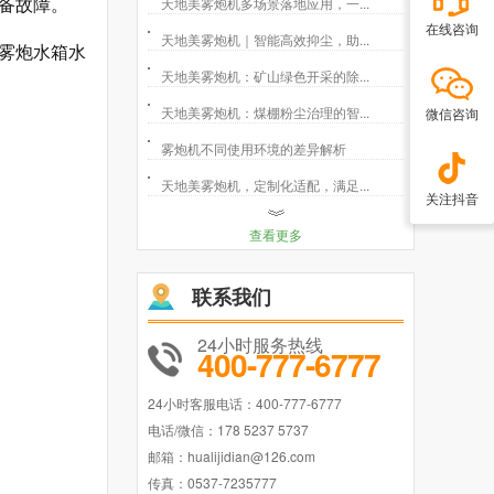
天地美雾炮机多场景落地应用，一...
备故障。
在线咨询
天地美雾炮机｜智能高效抑尘，助...
雾炮水箱水
天地美雾炮机：矿山绿色开采的除...
天地美雾炮机：煤棚粉尘治理的智...
微信咨询
雾炮机不同使用环境的差异解析
天地美雾炮机，定制化适配，满足...
关注抖音
查看更多
联系我们
24小时服务热线
400-777-6777
24小时客服电话：400-777-6777
电话/微信：178 5237 5737
邮箱：hualijidian@126.com
传真：0537-7235777