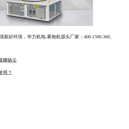
好环境，华力机电-雾炮机源头厂家：400-1500-368。
煤棚扬尘
使用？