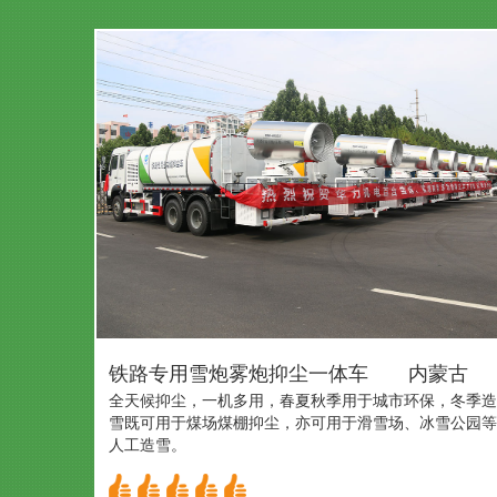
铁路专用雪炮雾炮抑尘一体车 内蒙古
全天候抑尘，一机多用，春夏秋季用于城市环保，冬季造
雪既可用于煤场煤棚抑尘，亦可用于滑雪场、冰雪公园等
人工造雪。