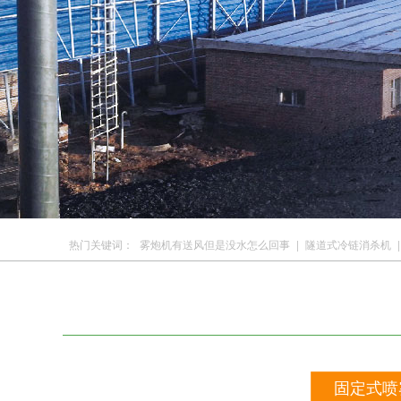
热门关键词：
雾炮机有送风但是没水怎么回事
|
隧道式冷链消杀机
|
固定式喷