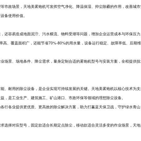
理等市政场景，天地美雾炮机可发挥空气净化、降温保湿、抑尘除霾的作用，改善城市
展设备使用价值。
差，还容易造成地面泥泞、污水横流、物料受潮等问题，增加企业运营成本与环保压力
率高、覆盖面积广，还能节省70%-80%的用水量，设备运行稳定、故障率低、后期
作业场景、场地条件、降尘需求，量身定制合适的雾炮机型号与安装方案，全程提供技
节能、耐用的除尘设备，是企业实现可持续发展的关键。天地美雾炮机以核心技术为支
效益，是工业生产、建筑施工、矿山港口、市政环保等领域的理想除尘设备。
为各行各业提供更优质、更高效的除尘解决方案，助力打赢蓝天保卫战，守护绿水青山
需求选择对应型号，固定款适合长期定点除尘，移动款适合灵活多变的作业场景，天地