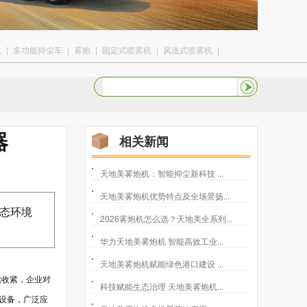
机
|
多功能抑尘车
|
雾炮
|
固定式喷雾机
|
风送式喷雾机
|
器
相关新闻
天地美雾炮机：智能抑尘新科技 ...
天地美雾炮机优势特点及全场景扬...
态环境
2026雾炮机怎么选？天地美全系列...
华力天地美雾炮机 智能高效工业...
天地美雾炮机赋能绿色港口建设 ...
续收紧，企业对
科技赋能生态治理 天地美雾炮机...
设备，广泛应