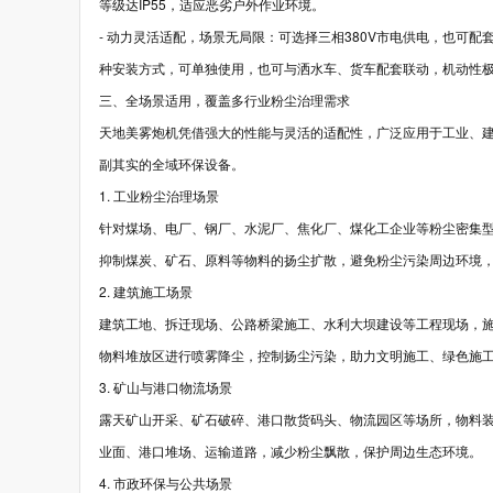
等级达IP55，适应恶劣户外作业环境。
- 动力灵活适配，场景无局限：可选择三相380V市电供电，也可
种安装方式，可单独使用，也可与洒水车、货车配套联动，机动性
三、全场景适用，覆盖多行业粉尘治理需求
天地美雾炮机凭借强大的性能与灵活的适配性，广泛应用于工业、
副其实的全域环保设备。
1. 工业粉尘治理场景
针对煤场、电厂、钢厂、水泥厂、焦化厂、煤化工企业等粉尘密集
抑制煤炭、矿石、原料等物料的扬尘扩散，避免粉尘污染周边环境
2. 建筑施工场景
建筑工地、拆迁现场、公路桥梁施工、水利大坝建设等工程现场，
物料堆放区进行喷雾降尘，控制扬尘污染，助力文明施工、绿色施
3. 矿山与港口物流场景
露天矿山开采、矿石破碎、港口散货码头、物流园区等场所，物料
业面、港口堆场、运输道路，减少粉尘飘散，保护周边生态环境。
4. 市政环保与公共场景