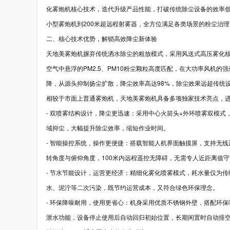
化雾炮机核心技术，迭代升级产品性能，打破传统除尘设备的效率低
小型雾炮机到200米超远程射雾器，全方位满足各类场景的粉尘治
二、核心技术优势，解锁高效降尘新体验
天地美雾炮机摒弃传统洒水除尘的粗放模式，采用风送式高压雾化核
空气中悬浮的PM2.5、PM10粉尘颗粒高度匹配，在大功率风机
降，从源头抑制扬尘扩散，降尘效率高达98%，除尘效果远超传统
相较于市面上普通雾炮机，天地美雾炮机具备多项独家技术亮点，
- 双喷雾结构设计，降尘更迅速：采用中心火箭头+外环喷雾双模
域抑尘，大幅提升除尘效率，缩短作业时间。
- 智能操控系统，操作更便捷：搭载智能人机界面触摸屏，支持无
转角度与俯仰角度，100米内远程遥控无障碍，无需专人近距离值
- 节水节能设计，运营更经济：精细化雾化喷雾模式，耗水量仅为传
水、泥泞等二次污染，既节约运营成本，又符合绿色环保理念。
- 环保降噪耐用，使用更省心：机身采用优质不锈钢外壁，搭配环
泄水功能，设备停止使用后自动回归初始位置，长期闲置时自动排