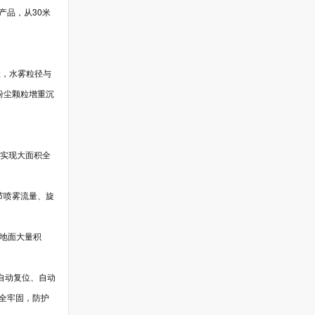
产品，从30米
粒，水雾粒径与
粉尘颗粒增重沉
能实现大面积全
节喷雾流量、旋
免地面大量积
自动复位、自动
全牢固，防护