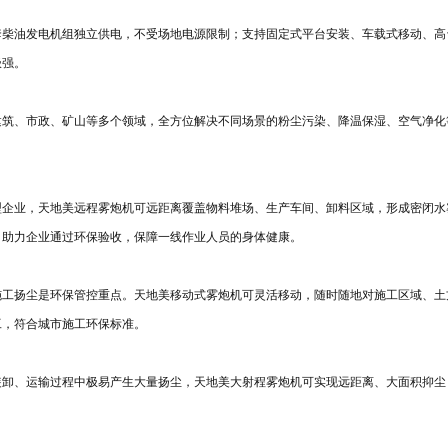
配套柴油发电机组独立供电，不受场地电源限制；支持固定式平台安装、车载式移动、
极强。
建筑、市政、矿山等多个领域，全方位解决不同场景的粉尘污染、降温保湿、空气净化
型企业，天地美远程雾炮机可远距离覆盖物料堆场、生产车间、卸料区域，形成密闭水
，助力企业通过环保验收，保障一线作业人员的身体健康。
施工扬尘是环保管控重点。天地美移动式雾炮机可灵活移动，随时随地对施工区域、土
工，符合城市施工环保标准。
装卸、运输过程中极易产生大量扬尘，天地美大射程雾炮机可实现远距离、大面积抑尘