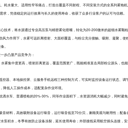
、耗水量大、适用性窄等痛点，打造出覆盖不同射程、不同安装方式的全系列雾炮机
理需求，凭借稳定的运行效果与长久的使用寿命，收获了众多行业客户的认可与信赖。
心技术，将水源通过专业高压泵与精密雾化喷嘴，转化为20-200微米的超细水雾颗
的强劲风力作用下，水雾可远距离喷射、大面积覆盖，与粉尘充分接触、吸附、凝聚，使
设备。
进一步凸显产品竞争力：
式，水雾集中度更高，喷射距离更远，覆盖范围更广，既能精准直击局部粉尘源头，也
线遥控器、本地操控屏、云服务手机远程三种控制方式，可实时监控设备运行状态、调
守，降低人工操作成本，适配复杂作业环境。
统洒水车、普通喷枪的20%-30%，同等作业面积下，水资源消耗大幅减少，同时避
保吸音材料，高效吸附设备运行噪音，运行噪音低至70分贝，兼顾美观与耐用性；配备
空水泵积水，冬季有效防止设备冻裂，延长使用寿命；外部接线采用航空插头连接，安