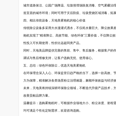
城市道路保洁、公园广场降温、垃圾填埋场除臭消毒、空气雾霾治
造宜居的城市环境；同时可用于灾后防疫、垃圾焚烧区域消毒，拓
四、相比传统设备，天地美雾炮机的核心价值
传统除尘设备多采用大水漫灌式洒水，不仅耗水量巨大、降尘效果
炮机实现了“精准降尘、高效节能、绿色环保”三重价值，不仅降尘效
性投入可长期使用，性价比远超同类产品。
同时，天地美品牌提供完善的售前、售中、售后服务，根据客户的
调试与售后维修支持，让客户选购无忧、使用省心。
五、总结：绿色环保除尘，优选天地美雾炮机
在环保理念深入人心、环保监管日趋严格的当下，选择一款高效、
力为保障，精准解决各类场景粉尘治理难题，兼顾环保效益与经济
未来，天地美将持续深耕环保除尘领域，不断迭代升级产品技术，
改善贡献品牌力量。
温馨提示：选购雾炮机时，可根据作业场地大小、粉尘浓度、射程
均可满足个性化定制需求，欢迎咨询选购。