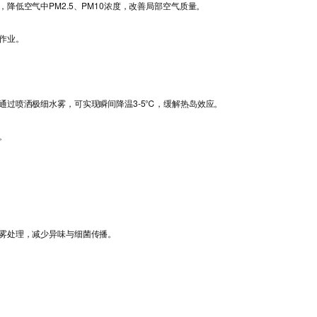
低空气中PM2.5、PM10浓度，改善局部空气质量。
作业。
通过喷洒极细水雾，可实现瞬间降温3-5℃，缓解热岛效应。
。
雾处理，减少异味与细菌传播。