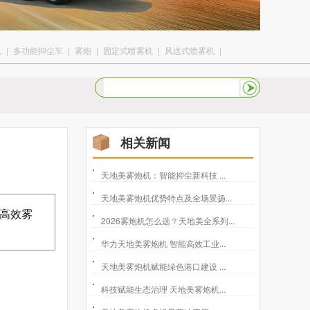
机
|
多功能抑尘车
|
雾炮
|
固定式喷雾机
|
风送式喷雾机
|
相关新闻
天地美雾炮机：智能抑尘新科技 ...
天地美雾炮机优势特点及全场景扬...
高效雾
2026雾炮机怎么选？天地美全系列...
华力天地美雾炮机 智能高效工业...
天地美雾炮机赋能绿色港口建设 ...
科技赋能生态治理 天地美雾炮机...