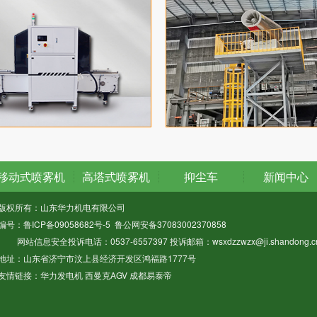
移动式喷雾机
高塔式喷雾机
抑尘车
新闻中心
版权所有：山东华力机电有限公司
编号：
鲁ICP备09058682号-5
鲁公网安备37083002370858
网站信息安全投诉电话：0537-6557397 投诉邮箱：wsxdzzwzx@ji.shandong.c
地址：山东省济宁市汶上县经济开发区鸿福路1777号
友情链接：
华力发电机
西曼克AGV
成都易泰帝