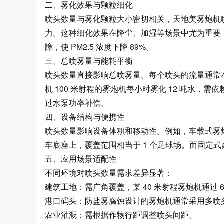
二、雾化效果与颗粒细化
喷头数量与雾化颗粒大小密切相关，天地美雾炮机喷头
力。这种细化效果在降尘、加湿等场景中尤为重要，
障，使 PM2.5 浓度下降 89%。
三、总喷雾量与能耗平衡
喷头数量直接影响总喷雾量。每个喷头的流量通常在 3
机 100 米射程的雾炮机每小时雾化 12 吨水
过水泵功率补偿。
四、设备结构与便携性
喷头数量影响设备体积和移动性。例如，车载式雾炮
车底座上，覆盖范围相当于 1 个足球场。而固定
五、应用场景适配性
不同环境对喷头数量需求差异显著：
建筑工地：需广角覆盖，某 40 米射程雾炮机通过 
港口码头：防盐雾腐蚀设计的雾炮机通常采用多喷
农业灌溉：需根据作物行距调整喷头间距。