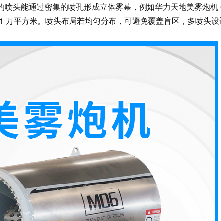
喷头能通过密集的喷孔形成立体雾幕，例如华力天地美雾炮机 6
可达 1 万平方米。喷头布局若均匀分布，可避免覆盖盲区，多喷头