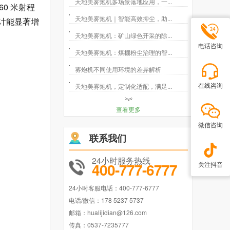
天地美雾炮机多场景落地应用，一...
0 米射程
天地美雾炮机｜智能高效抑尘，助...
设计能显著增
天地美雾炮机：矿山绿色开采的除...
电话咨询
天地美雾炮机：煤棚粉尘治理的智...
雾炮机不同使用环境的差异解析
在线咨询
天地美雾炮机，定制化适配，满足...
查看更多
微信咨询
联系我们
24小时服务热线
400-777-6777
关注抖音
24小时客服电话：400-777-6777
电话/微信：178 5237 5737
邮箱：hualijidian@126.com
传真：0537-7235777