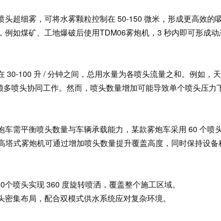
超细雾，可将水雾颗粒控制在 50-150 微米，形成更高效的
例如煤矿、工地爆破后使用TDM06雾炮机，3 秒内即可形成动
0-100 升 / 分钟之间，总用水量为各喷头流量之和。例如，
，需依赖多喷头协同工作。然而，喷头数量增加可能导致单个喷头压力
车需平衡喷头数量与车辆承载能力，某款雾炮车采用 60 个喷
式高塔式雾炮机可通过增加喷头数量提升覆盖高度，同时保持设备
60个喷头实现 360 度旋转喷洒，覆盖整个施工区域。
头密集布局，配合双模式供水系统应对复杂环境。