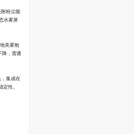
吸附粉尘能
态水雾屏
天地美雾炮
下降，需通
头，集成在
稳定性。